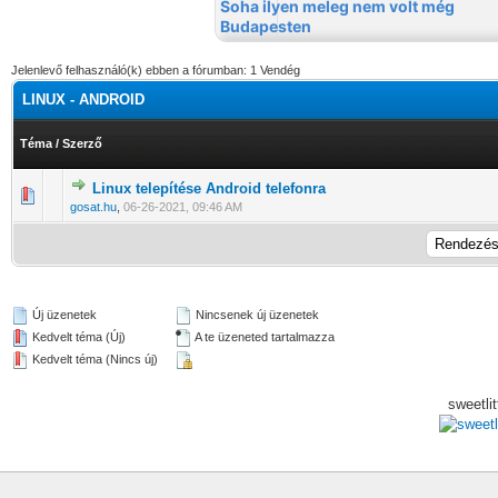
Jelenlevő felhasználó(k) ebben a fórumban: 1 Vendég
LINUX - ANDROID
Téma
/
Szerző
Linux telepítése Android telefonra
0 Szavazat - 0 / 5 átlagban
1
2
3
4
5
gosat.hu
,
06-26-2021, 09:46 AM
Új üzenetek
Nincsenek új üzenetek
Kedvelt téma (Új)
A te üzeneted tartalmazza
Kedvelt téma (Nincs új)
sweetli