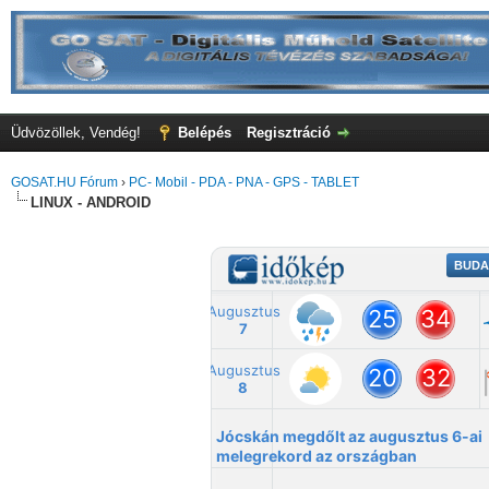
Üdvözöllek, Vendég!
Belépés
Regisztráció
GOSAT.HU Fórum
›
PC- Mobil - PDA - PNA - GPS - TABLET
LINUX - ANDROID