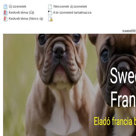
Új üzenetek
Nincsenek új üzenetek
Kedvelt téma (Új)
A te üzeneted tartalmazza
Kedvelt téma (Nincs új)
sweetli