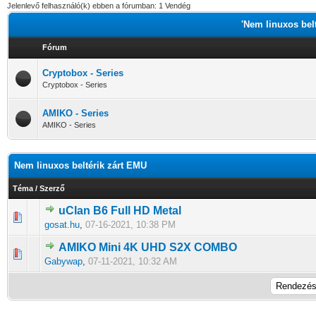
Jelenlevő felhasználó(k) ebben a fórumban: 1 Vendég
'Nem linuxos bel
Fórum
Cryptobox - Series
Cryptobox - Series
AMIKO - Series
AMIKO - Series
Nem linuxos beltérik zárt EMU
Téma
/
Szerző
uClan B6 Full HD Metal
0 Szavazat - 0 / 5 átlagban
1
2
3
4
5
gosat.hu
,
07-16-2021, 10:38 PM
AMIKO Mini 4K UHD S2X COMBO
0 Szavazat - 0 / 5 átlagban
1
2
3
4
5
Gabywap
,
07-11-2021, 10:32 AM