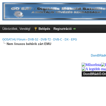
Üdvözöllek, Vendég!
Belépés
Regisztráció
GOSAT.HU Fórum
›
DVB-S2 - DVB-T2 - DVB-C - DX - EPG
Nem linuxos beltérik zárt EMU
DomBRádiÓ