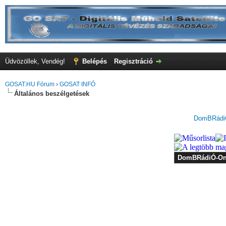
Üdvözöllek, Vendég!
Belépés
Regisztráció
GOSAT.HU Fórum
›
GOSAT INFÓ
Általános beszélgetések
DomBRádiÓ