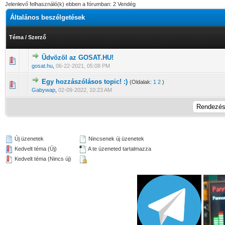
Jelenlevő felhasználó(k) ebben a fórumban: 2 Vendég
Általános beszélgetések
Téma
/
Szerző
Üdvözöl az GOSAT.HU!
0 Szavazat - 0 / 5 átlagban
1
2
3
4
5
gosat.hu
,
06-22-2021, 05:08 PM
Egy hozzászólásos topic! :)
(Oldalak:
1
2
)
0 Szavazat - 0 / 5 átlagban
1
2
3
4
5
Gabywap
,
02-09-2022, 10:23 AM
Új üzenetek
Nincsenek új üzenetek
Kedvelt téma (Új)
A te üzeneted tartalmazza
Kedvelt téma (Nincs új)