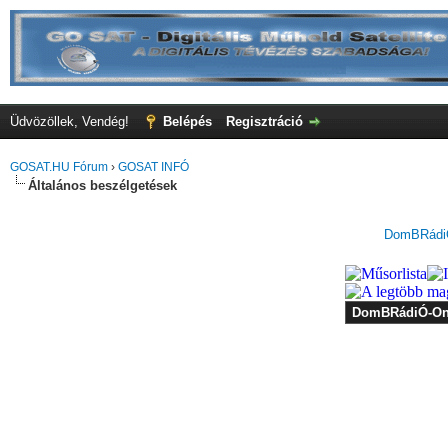
Üdvözöllek, Vendég!
Belépés
Regisztráció
GOSAT.HU Fórum
›
GOSAT INFÓ
Általános beszélgetések
DomBRádiÓ