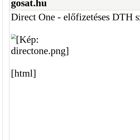
gosat.hu
Direct One - előfizetéses DTH sz
[html]