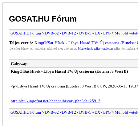
GOSAT.HU Fórum
GOSAT.HU Fórum
>
DVB-S2 - DVB-T2 - DVB-C - DX - EPG
>
Műhold vétele
Teljes verzió:
KingOfSat Hírek - Libya Hasad TV: Új csatorna (Eutelsat 
Jelenleg könnyített verzióban tekinted meg a fórumot.
Megtekintés teljes verzióban
teljes formázással é
Gabywap
KingOfSat Hírek - Libya Hasad TV: Új csatorna (Eutelsat 8 West B)
<p>Libya Hasad TV: Új csatorna (Eutelsat 8 West B 8.0W, 2026-05-15 19:37
http://hu.kingofsat.net/channelhistory.php?ch=25913
GOSAT.HU Fórum
>
DVB-S2 - DVB-T2 - DVB-C - DX - EPG
>
Műhold vétele