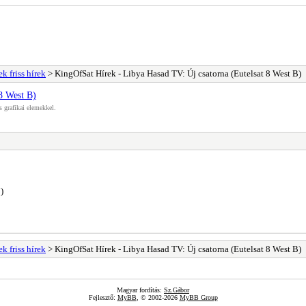
k friss hírek
> KingOfSat Hírek - Libya Hasad TV: Új csatorna (Eutelsat 8 West B)
8 West B)
s grafikai elemekkel.
)
k friss hírek
> KingOfSat Hírek - Libya Hasad TV: Új csatorna (Eutelsat 8 West B)
Magyar fordítás:
Sz.Gábor
Fejlesztő:
MyBB
, © 2002-2026
MyBB Group