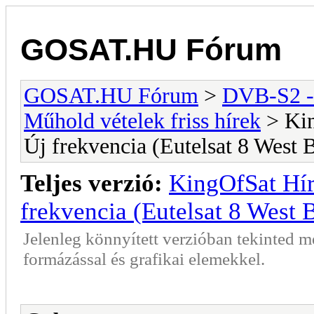
GOSAT.HU Fórum
GOSAT.HU Fórum
>
DVB-S2 -
Műhold vételek friss hírek
> Kin
Új frekvencia (Eutelsat 8 West 
Teljes verzió:
KingOfSat Hí
frekvencia (Eutelsat 8 West 
Jelenleg könnyített verzióban tekinted 
formázással és grafikai elemekkel.