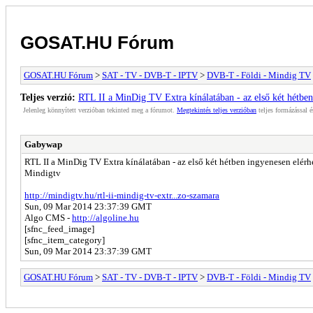
GOSAT.HU Fórum
GOSAT.HU Fórum
>
SAT - TV - DVB-T - IPTV
>
DVB-T - Földi - Mindig TV
Teljes verzió:
RTL II a MinDig TV Extra kínálatában - az első két hétben
Jelenleg könnyített verzióban tekinted meg a fórumot.
Megtekintés teljes verzióban
teljes formázással é
Gabywap
RTL II a MinDig TV Extra kínálatában - az első két hétben ingyenesen elérhet
Mindigtv
http://mindigtv.hu/rtl-ii-mindig-tv-extr...zo-szamara
Sun, 09 Mar 2014 23:37:39 GMT
Algo CMS -
http://algoline.hu
[sfnc_feed_image]
[sfnc_item_category]
Sun, 09 Mar 2014 23:37:39 GMT
GOSAT.HU Fórum
>
SAT - TV - DVB-T - IPTV
>
DVB-T - Földi - Mindig TV