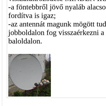
-a föntebbről jövő nyaláb alacso
fordítva is igaz;
-az antennát magunk mögött tudv
jobboldalon fog visszaérkezni a 
baloldalon.