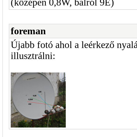
(középen 0,8W, balról 9E)
foreman
Újabb fotó ahol a leérkező nyal
illusztrálni: