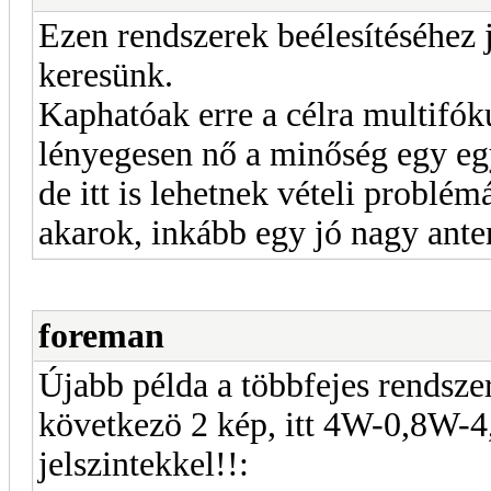
Ezen rendszerek beélesítéséhez 
keresünk.
Kaphatóak erre a célra multifók
lényegesen nő a minőség egy eg
de itt is lehetnek vételi problé
akarok, inkább egy jó nagy ante
foreman
Újabb példa a többfejes rendsze
következö 2 kép, itt 4W-0,8W-4
jelszintekkel!!: