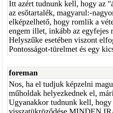
Itt azért tudnunk kell, hogy az 
az esőtartalék, magyarul:-nagyo
elképzelhető, hogy romlik a vét
engem illet, inkább az egyfejes 
Helyszűke esetében viszont elf
Pontosságot-türelmet és egy kics
foreman
Nos, ha el tudjuk képzelni magun
műholdak helyezkednek el, mári
Ugyanakkor tudnunk kell, hogy 
visszatükröződése MINDEN IR