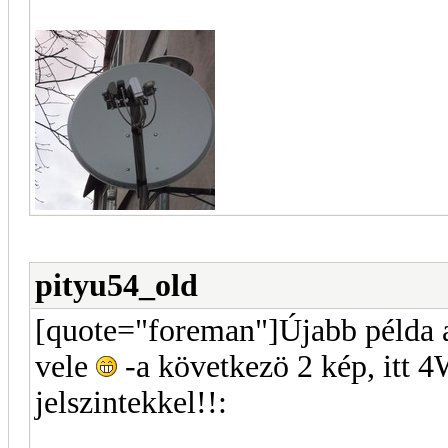
pityu54_old
[quote="foreman"]Újabb példa a
vele
-a következö 2 kép, itt 
jelszintekkel!!: