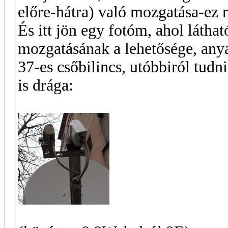
előre-hátra) való mozgatása-ez 
És itt jön egy fotóm, ahol látha
mozgatásának a lehetősége, anya
37-es csőbilincs, utóbbiról tudn
is drága: