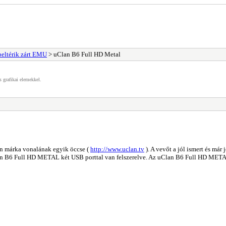
eltérik zárt EMU
> uClan B6 Full HD Metal
s grafikai elemekkel.
n márka vonalának egyik öccse (
http://www.uclan.tv
). A vevőt a jól ismert és má
n B6 Full HD METAL két USB porttal van felszerelve. Az uClan B6 Full HD METAL