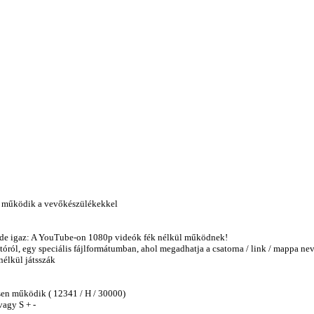
n működik a vevőkészülékekkel
, de igaz: A YouTube-on 1080p videók fék nélkül működnek!
óról, egy speciális fájlformátumban, ahol megadhatja a csatorna / link / mappa ne
nélkül játsszák
en működik ( 12341 / H / 30000)
vagy S + -