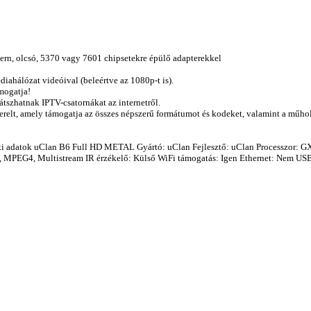
ern, olcsó, 5370 vagy 7601 chipsetekre épülő adapterekkel
hálózat videóival (beleértve az 1080p-t is).
mogatja!
játszhatnak IPTV-csatornákat az internetről.
relt, amely támogatja az összes népszerű formátumot és kodeket, valamint a műho
i adatok uClan B6 Full HD METAL Gyártó: uClan Fejlesztő: uClan Processzor: G
G4, Multistream IR érzékelő: Külső WiFi támogatás: Igen Ethernet: Nem USB: 2