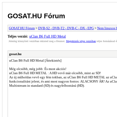
GOSAT.HU Fórum
GOSAT.HU Fórum
>
DVB-S2 - DVB-T2 - DVB-C - DX - EPG
>
Nem linuxos b
Teljes verzió:
uClan B6 Full HD Metal
Jelenleg könnyített verzióban tekinted meg a fórumot.
Megtekintés teljes verzióban
teljes formázással é
gosat.hu
uClan B6 Full HD Metal [Áttekintés]
Még olcsóbb, még jobb: És most akciós!
uClan B6 Full HD METAL : A HD vevő már olcsóbb, mint az SD!
Az új műholdas vevő egy fém tokban, az uClan B6 Full HD METAL az uCla
funkcionalitást jelent, és ami most nagyon fontos: ALACSONY ÁR! Az uCla
Multistream in standard (SD) és nagyfelbontású (HD).