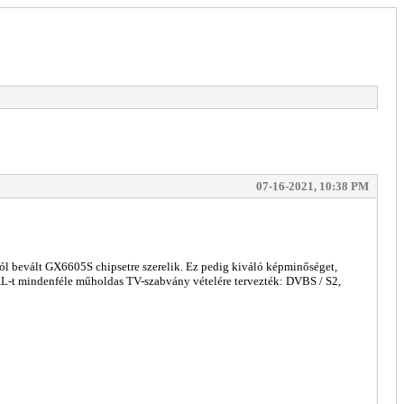
07-16-2021, 10:38 PM
r jól bevált GX6605S chipsetre szerelik. Ez pedig kiváló képminőséget,
-t mindenféle műholdas TV-szabvány vételére tervezték: DVBS / S2,