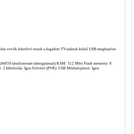
ldas vevők lehetővé teszik a fogadott TV-adások külső USB-meghajtóra
X6605S (multistream támogatással) RAM: 512 Mbit Flash memória: 8
 Időeltolás: Igen Felvétel (PVR): USB Médialejátszó: Igen