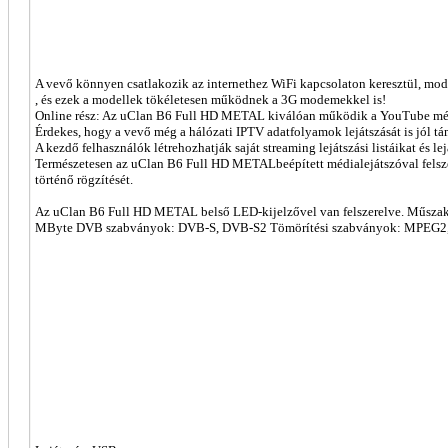
A vevő könnyen csatlakozik az internethez WiFi kapcsolaton keresztül, mod
, és ezek a modellek tökéletesen működnek a 3G modemekkel is!
Online rész: Az uClan B6 Full HD METAL kiválóan működik a YouTube média
Érdekes, hogy a vevő még a hálózati IPTV adatfolyamok lejátszását is jól tá
A kezdő felhasználók létrehozhatják saját streaming lejátszási listáikat és le
Természetesen az uClan B6 Full HD METALbeépített médialejátszóval felsze
történő rögzítését.
Az uClan B6 Full HD METAL belső LED-kijelzővel van felszerelve. Műszak
MByte DVB szabványok: DVB-S, DVB-S2 Tömörítési szabványok: MPEG2, MPE