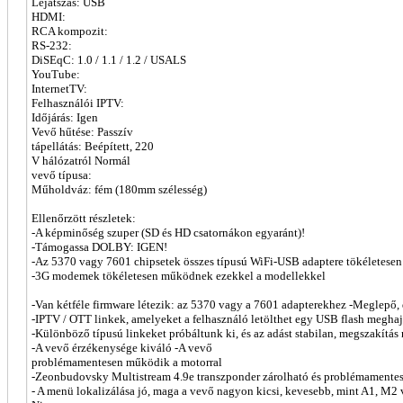
Lejátszás: USB
HDMI:
RCA kompozit:
RS-232:
DiSEqC: 1.0 / 1.1 / 1.2 / USALS
YouTube:
InternetTV:
Felhasználói IPTV:
Időjárás: Igen
Vevő hűtése: Passzív
tápellátás: Beépített, 220
V hálózatról Normál
vevő típusa:
Műholdváz: fém (180mm szélesség)
Ellenőrzött részletek:
-A képminőség szuper (SD és HD csatornákon egyaránt)!
-Támogassa DOLBY: IGEN!
-Az 5370 vagy 7601 chipsetek összes típusú WiFi-USB adaptere tökéletese
-3G modemek tökéletesen működnek ezekkel a modellekkel
-Van kétféle firmware létezik: az 5370 vagy a 7601 adapterekhez -Meglepő
-IPTV / OTT linkek, amelyeket a felhasználó letölthet egy USB flash meghajt
-Különböző típusú linkeket próbáltunk ki, és az adást stabilan, megszakítás 
-A vevő érzékenysége kiváló -A vevő
problémamentesen működik a motorral
-Zeonbudovsky Multistream 4.9e transzponder zárolható és problémamentes
- A menü lokalizálása jó, maga a vevő nagyon kicsi, kevesebb, mint A1, M2 