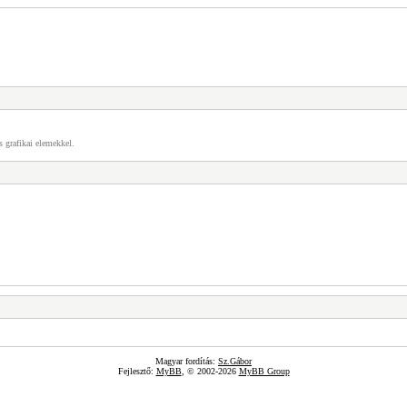
s grafikai elemekkel.
Magyar fordítás:
Sz.Gábor
Fejlesztő:
MyBB
, © 2002-2026
MyBB Group