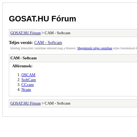
GOSAT.HU Fórum
GOSAT.HU Fórum
> CAM - Softcam
Teljes verzió:
CAM - Softcam
Jelenleg könnyített verzióban tekinted meg a fórumot.
Megtekintés teljes verzióban
teljes formázással é
CAM - Softcam
Alfórumok:
OSCAM
SoftCam
CCcam
Ncam
GOSAT.HU Fórum
> CAM - Softcam