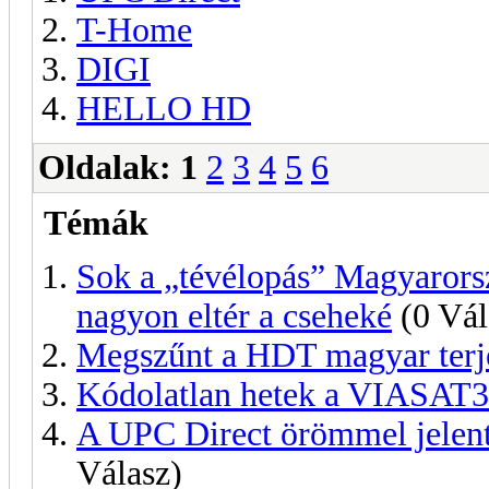
T-Home
DIGI
HELLO HD
Oldalak:
1
2
3
4
5
6
Témák
Sok a „tévélopás” Magyarors
nagyon eltér a cseheké
(0 Vál
Megszűnt a HDT magyar terje
Kódolatlan hetek a VIASAT3
A UPC Direct örömmel jelent
Válasz)