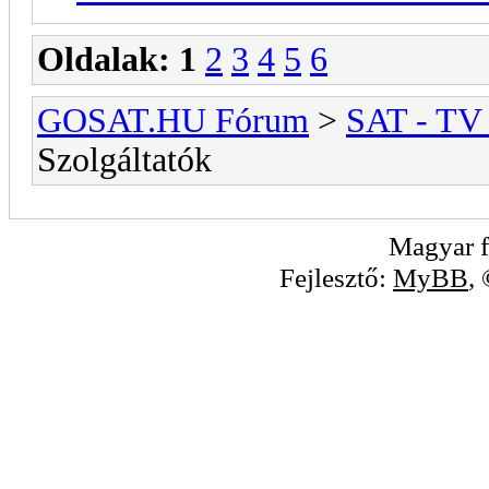
Oldalak:
1
2
3
4
5
6
GOSAT.HU Fórum
>
SAT - TV
Szolgáltatók
Magyar f
Fejlesztő:
MyBB
,