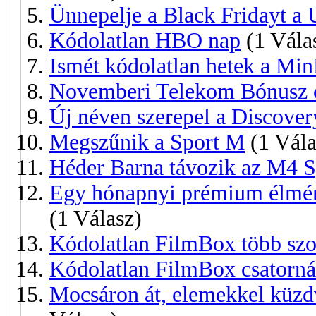
Ünnepelje a Black Fridayt a 
Kódolatlan HBO nap
(1 Vála
Ismét kódolatlan hetek a Mi
Novemberi Telekom Bónusz c
Új néven szerepel a Discover
Megszűnik a Sport M
(1 Vála
Héder Barna távozik az M4 Sp
Egy hónapnyi prémium élmén
(1 Válasz)
Kódolatlan FilmBox több szo
Kódolatlan FilmBox csatorná
Mocsáron át, elemekkel küzdv