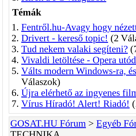
Témák
Fentről.hu-Avagy hogy nézett
Drivert - kereső topic!
(2 Vál
Tud nekem valaki segíteni?
(
Vivaldi letöltése - Opera utód
Válts modern Windows-ra, és
Válaszok)
Újra elérhető az ingyenes fi
Vírus Híradó! Alert! Riadó!
(
GOSAT.HU Fórum
>
Egyéb Fó
TECHNIKA