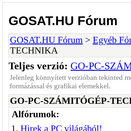
GOSAT.HU Fórum
GOSAT.HU Fórum
>
Egyéb Fó
TECHNIKA
Teljes verzió:
GO-PC-SZÁ
Jelenleg könnyített verzióban tekinted 
formázással és grafikai elemekkel.
GO-PC-SZÁMITÓGÉP-TEC
Alfórumok:
Hirek a PC világából!