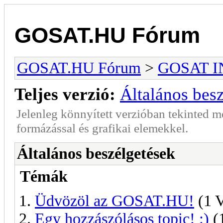
GOSAT.HU Fórum
GOSAT.HU Fórum
>
GOSAT I
Teljes verzió:
Általános bes
Jelenleg könnyített verzióban tekinted 
formázással és grafikai elemekkel.
Általános beszélgetések
Témák
Üdvözöl az GOSAT.HU!
(1 V
Egy hozzászólásos topic! :)
(